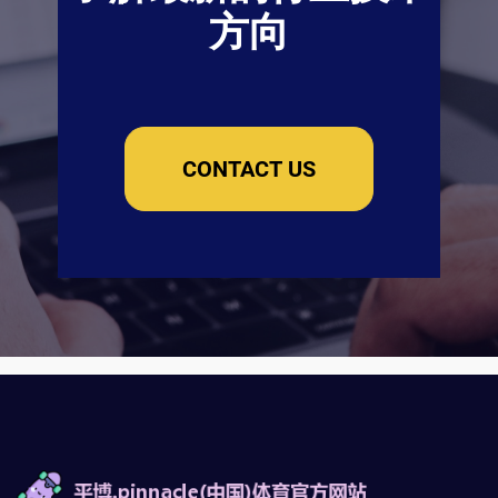
方向
CONTACT US