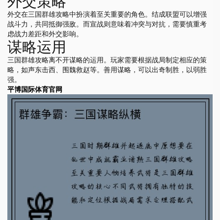
外交策略
外交在三国群雄攻略中扮演着至关重要的角色。结成联盟可以增强
战斗力，共同抵御强敌。而宣战则意味着冲突与对抗，需要慎重考
虑战力差距和外交影响。
谋略运用
三国群雄攻略离不开谋略的运用。玩家需要根据战局制定相应的策
略，如声东击西、围魏救赵等。善用谋略，可以出奇制胜，以弱胜
强。
平博国际体育官网