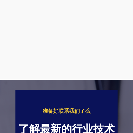
准备好联系我们了么
了解最新的行业技术