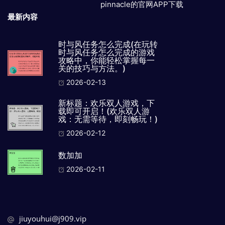
pinnacle的官网APP下载
最新内容
时与风任务怎么完成(在玩转
时与风任务怎么完成的游戏
攻略中，你能轻松掌握每一
关的技巧与方法。)
2026-02-13
新标题：欢乐双人游戏，下
载即可开启！(欢乐双人游
戏：无需等待，即刻畅玩！)
2026-02-12
数加加
2026-02-11
jiuyouhui@j909.vip