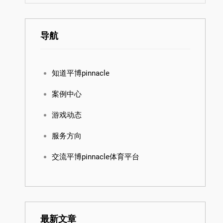
导航
知道平博pinnacle
案例中心
游戏动态
服务方向
交流平博pinnacle体育平台
最新文章