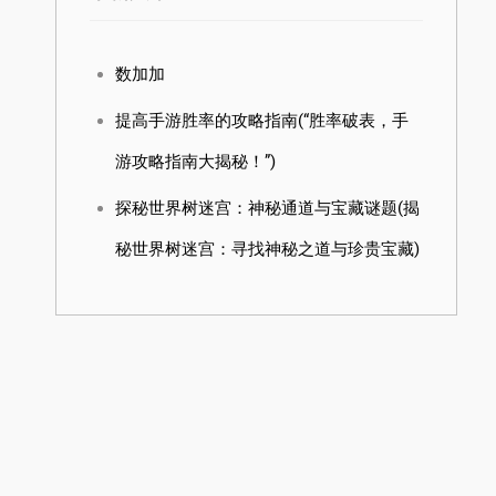
数加加
提高手游胜率的攻略指南(“胜率破表，手
游攻略指南大揭秘！”)
探秘世界树迷宫：神秘通道与宝藏谜题(揭
秘世界树迷宫：寻找神秘之道与珍贵宝藏)