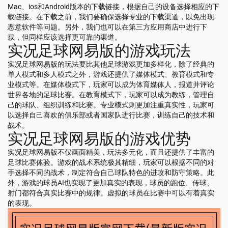
Mac、ios和Android版本的下载链接，根据自己的设备选择相应的下
载链接。在下载之前，我们要确保选择专业的下载渠道，以免出现
恶意软件等问题。另外，我们也可以在第三方应用商店中进行下
载，但同样应该选择更可靠的渠道。
实况足球网易版的游戏玩法
实况足球网易版的玩法要比其他足球游戏更加多样化，除了经典的
单人模式和多人模式之外，游戏还提供了媒体模式、教育模式和专
业模式等。在媒体模式下，玩家可以成为体育媒体人，报道并评论
世界各地的足球比赛。在教育模式下，玩家可以成为教练，管理自
己的球队、组织训练和比赛。专业模式则更加注重真实性，玩家可
以选择自己喜欢的俱乐部或者国家队进行比赛，训练自己的技术和
战术。
实况足球网易版的游戏优势
实况足球网易版不仅画面精美，玩法多元化，而且还提供了丰富的
足球比赛体验。游戏的战术系统极其精细，玩家可以根据不同的对
手选择不同的战术，制定符合自己球队特色的进攻和防守策略。此
外，游戏的球员AI也实现了更加真实的表现，球员的跑位、传球、
射门都符合真实比赛中的规律。虚拟的球员在比赛中可以有着真实
的表现。