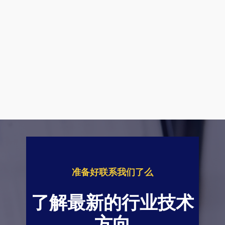
准备好联系我们了么
了解最新的行业技术
方向