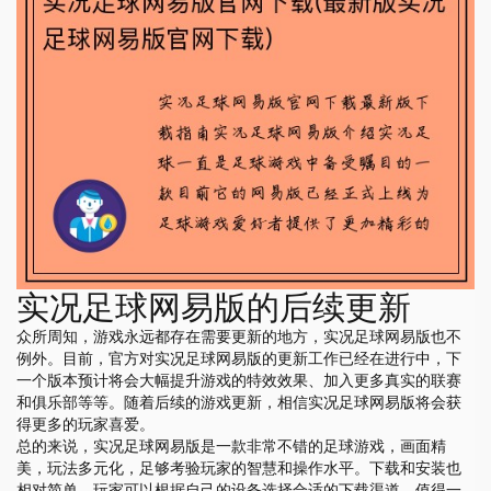
实况足球网易版的后续更新
众所周知，游戏永远都存在需要更新的地方，实况足球网易版也不
例外。目前，官方对实况足球网易版的更新工作已经在进行中，下
一个版本预计将会大幅提升游戏的特效效果、加入更多真实的联赛
和俱乐部等等。随着后续的游戏更新，相信实况足球网易版将会获
得更多的玩家喜爱。
总的来说，实况足球网易版是一款非常不错的足球游戏，画面精
美，玩法多元化，足够考验玩家的智慧和操作水平。下载和安装也
相对简单，玩家可以根据自己的设备选择合适的下载渠道。值得一