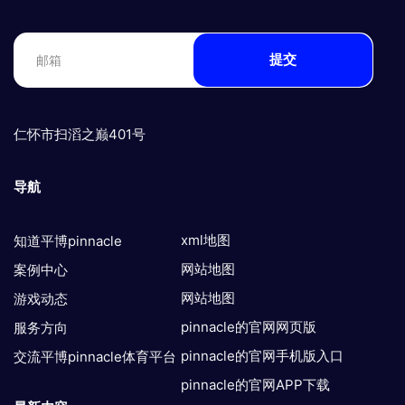
提交
仁怀市扫滔之巅401号
导航
xml地图
知道平博pinnacle
网站地图
案例中心
网站地图
游戏动态
pinnacle的官网网页版
服务方向
pinnacle的官网手机版入口
交流平博pinnacle体育平台
pinnacle的官网APP下载