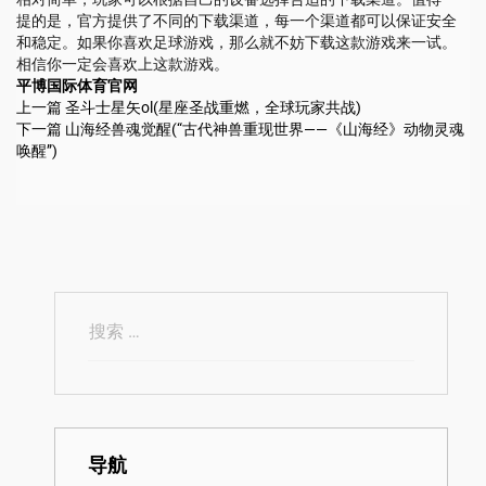
提的是，官方提供了不同的下载渠道，每一个渠道都可以保证安全
和稳定。如果你喜欢足球游戏，那么就不妨下载这款游戏来一试。
相信你一定会喜欢上这款游戏。
平博国际体育官网
上一篇
圣斗士星矢ol(星座圣战重燃，全球玩家共战)
下一篇
山海经兽魂觉醒(“古代神兽重现世界——《山海经》动物灵魂
唤醒”)
导航