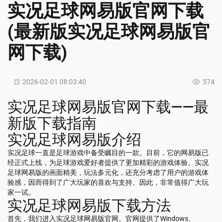
实况足球网易版官网下载
(最新版实况足球网易版官
网下载)
2026-02-01 08:03:40
574
实况足球网易版官网下载——最
新版下载指南
实况足球网易版介绍
实况足球一直是足球游戏中备受瞩目的一款。目前，它的网易版已
经正式上线，为足球游戏爱好者提供了更加精彩的游戏体验。实况
足球网易版的画面精美，玩法多元化，还充分考虑了用户的游戏体
验感，因而得到了广大玩家的喜欢与支持。因此，非常值得广大玩
家一试。
实况足球网易版下载方法
首先，我们进入实况足球网易版官网。官网提供了Windows、