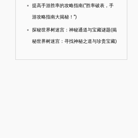
提高手游胜率的攻略指南(“胜率破表，手
游攻略指南大揭秘！”)
探秘世界树迷宫：神秘通道与宝藏谜题(揭
秘世界树迷宫：寻找神秘之道与珍贵宝藏)