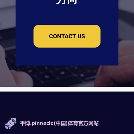
CONTACT US