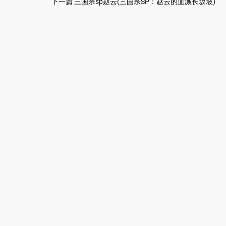
下一篇
三国杀sp赵云(三国杀SP：赵云的血溅长坂坡)